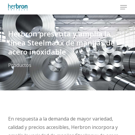
Menu
Skip
to
Close
main
Menu
content
Herbron presenta y amplía la
línea Steelmaxx de manijas de
acero inoxidable
Productos
En respuesta a la demanda de mayor variedad,
calidad y precios accesibles, Herbron incorpora y